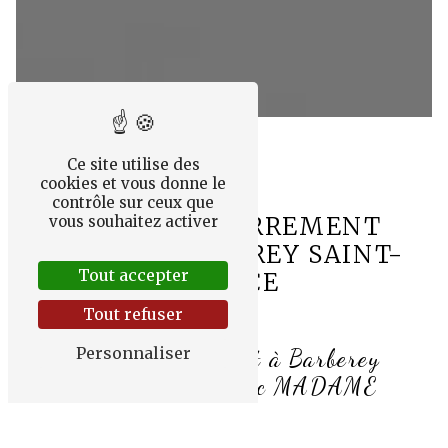
Ce site utilise des
cookies et vous donne le
contrôle sur ceux que
FLEURS ENTERREMENT
vous souhaitez activer
PRÈS DE BARBEREY SAINT-
Tout accepter
SULPICE
Tout refuser
Personnaliser
Fleurs enterrement à Barberey
Saint-Sulpice avec MADAME
ALIZEA BILLET