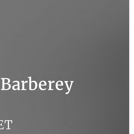
 Barberey
ET