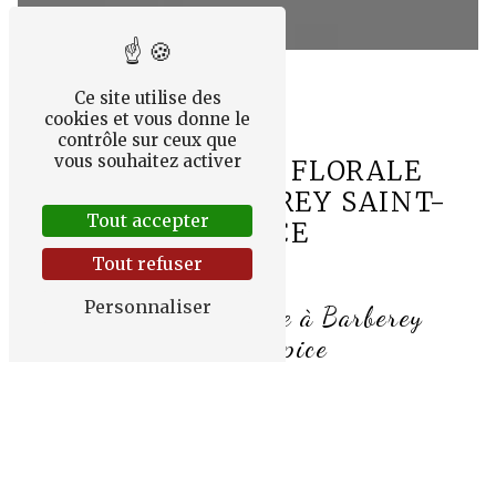
Ce site utilise des
cookies et vous donne le
contrôle sur ceux que
vous souhaitez activer
COMPOSITION FLORALE
PRÈS DE BARBEREY SAINT-
Tout accepter
SULPICE
Tout refuser
Personnaliser
Composition florale à Barberey
Saint-Sulpice
Vous recherchez une entreprise spécialisée
dans la composition florale à Barberey Saint-
Sulpice ? MADAME ALIZEA BILLET est
l'adresse incontournable pour sublimer vos