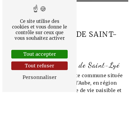
Ce site utilise des
cookies et vous donne le
contrôle sur ceux que
PLANTES PRÈS DE SAINT-
vous souhaitez activer
LYÉ
Tout accepter
Plantes dans la ville de Saint-Lyé
Tout refuser
Saint-Lyé est une charmante commune située
Personnaliser
dans le département de l'Aube, en région
Grand Est, offrant un cadre de vie paisible et
verdoyant. Au cœur de cette ville, la présence
de plantes contribue à embellir
l'environnement et à favoriser un sentiment
de bien-être chez les habitants. Les plantes,
qu'elles soient décoratives, médicinales ou