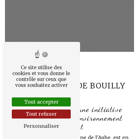
Ce site utilise des
cookies et vous donne le
contrôle sur ceux que
PLANTES PRÈS DE BOUILLY
vous souhaitez activer
Tout accepter
Plantes à Bouilly : une initiative
Tout refuser
écologique pour un environnement
plus vert
Personnaliser
Bouilly, charmante commune de l'Aube, est en