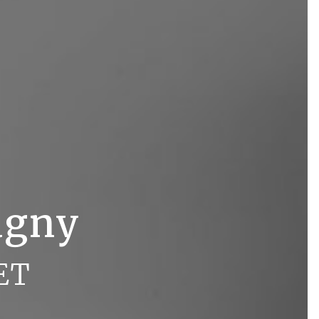
rugny
ET